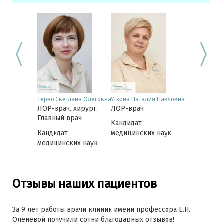
 Елена
Терво Светлана Олеговна
Уткина Наталия Павловна
Синдяев Але
вна
ЛОР-врач, хирург.
ЛОР-врач
Викторович
хирург,
ЛОР-врач, 
Главный врач
Кандидат
ь Клиники
Заведующ
Кандидат
медицинских наук
 нос
отделением
медицинских наук
Звезда 31а
их наук
Отзывы наших пациентов
За 9 лет работы врачи клиник имени профессора Е.Н.
Оленевой получили сотни благодарных отзывов!