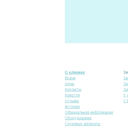
О клинике
За
Врачи
За
Цены
За
Контакты
За
Новости
У 
Отзывы
У 
История
Официальная информация
Оборудование
Слуховые аппараты