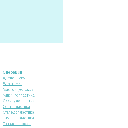
Операции
Аденотомия
Вазотомия
Мастоидэктомия
Мирингопластика
Оссикулопластика
Септопластика
Стапедопластика
Тимпанопластика
Тонзиллотомия