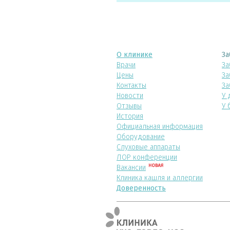
О клинике
За
Врачи
За
Цены
За
Контакты
За
Новости
У 
Отзывы
У 
История
Официальная информация
Оборудование
Слуховые аппараты
ЛОР конференции
Вакансии
Клиника кашля и аллергии
Доверенность