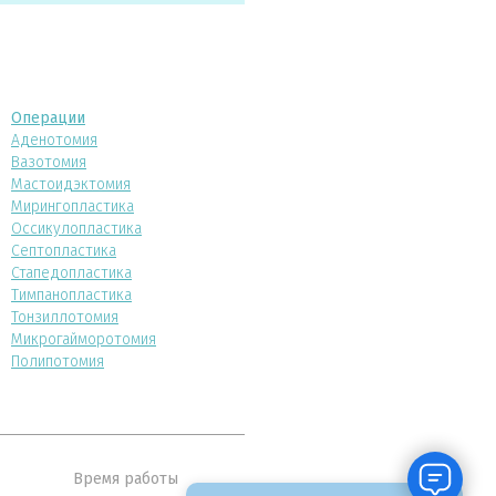
Операции
Аденотомия
Вазотомия
Мастоидэктомия
Мирингопластика
Оссикулопластика
Септопластика
Стапедопластика
Тимпанопластика
Тонзиллотомия
Микрогайморотомия
Полипотомия
Время работы