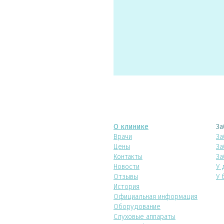
О клинике
За
Врачи
За
Цены
За
Контакты
За
Новости
У 
Отзывы
У 
История
Официальная информация
Оборудование
Слуховые аппараты