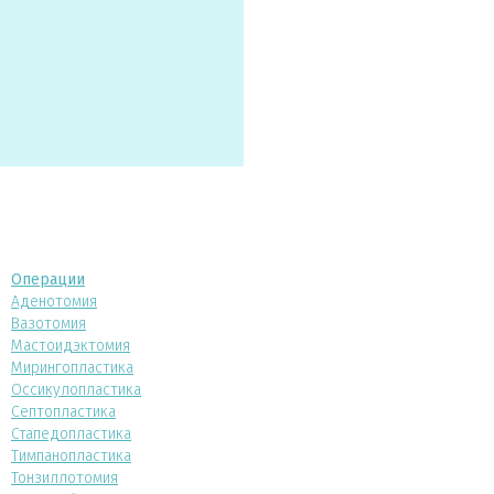
Операции
Аденотомия
Вазотомия
Мастоидэктомия
Мирингопластика
Оссикулопластика
Септопластика
Стапедопластика
Тимпанопластика
Тонзиллотомия