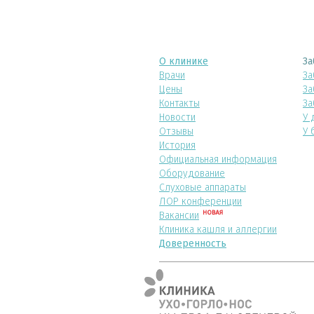
О клинике
За
Врачи
За
Цены
За
Контакты
За
Новости
У 
Отзывы
У 
История
Официальная информация
Оборудование
Слуховые аппараты
ЛОР конференции
Вакансии
Клиника кашля и аллергии
Доверенность