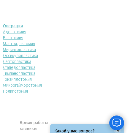
Операции
Аденотомия
Вазотомия
Мастоидэктомия
Мирингопластика
Оссикулопластика
Септопластика
Стапедопластика
Тимпанопластика
Тонзиллотомия
Микрогайморотомия
Полипотомия
Время работы
клиники:
×
Какой у вас вопрос?