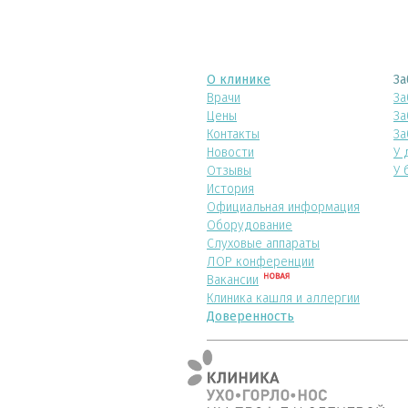
О клинике
За
Врачи
За
Цены
За
Контакты
За
Новости
У 
Отзывы
У 
История
Официальная информация
Оборудование
Слуховые аппараты
ЛОР конференции
Вакансии
Клиника кашля и аллергии
Доверенность