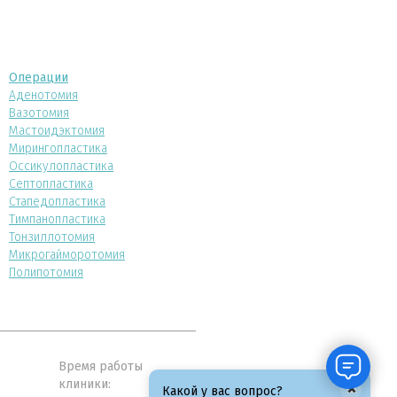
Операции
Аденотомия
Вазотомия
Мастоидэктомия
Мирингопластика
Оссикулопластика
Септопластика
Стапедопластика
Тимпанопластика
Тонзиллотомия
Микрогайморотомия
Полипотомия
Время работы
клиники:
×
Какой у вас вопрос?