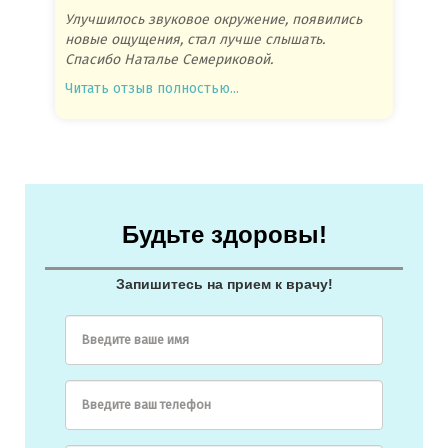
Улучшилось звуковое окружение, появились
Спасиб
новые ощущения, стал лучше слышать.
посове
Спасибо Наталье Семериковой.
очень 
Читать отзыв полностью...
Читать
Будьте здоровы!
Запишитесь на прием к врачу!
Введите ваше имя
Введите ваш телефон