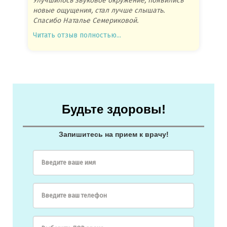
Улучшилось звуковое окружение, появились
Спасиб
новые ощущения, стал лучше слышать.
посове
Спасибо Наталье Семериковой.
очень 
Читать отзыв полностью...
Читать
Будьте здоровы!
Запишитесь на прием к врачу!
Введите ваше имя
Введите ваш телефон