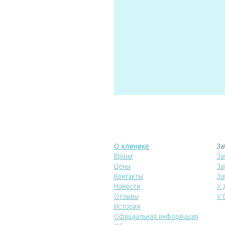
О клинике
За
Врачи
За
Цены
За
Контакты
За
Новости
У 
Отзывы
У 
История
Официальная информация