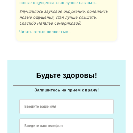
новые ощущения, стал лучше слышать.
посове
Улучшилось звуковое окружение, появились
Спасиб
новые ощущения, стал лучше слышать.
посове
Спасибо Наталье Семериковой.
очень 
Читать отзыв полностью...
Читать
Будьте здоровы!
Запишитесь на прием к врачу!
Введите ваше имя
Введите ваш телефон