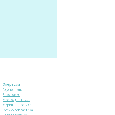
Операции
Аденотомия
Вазотомия
Мастоидэктомия
Мирингопластика
Оссикулопластика