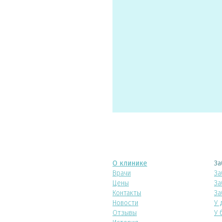
О клинике
За
Врачи
За
Цены
За
Контакты
За
Новости
У 
Отзывы
У 