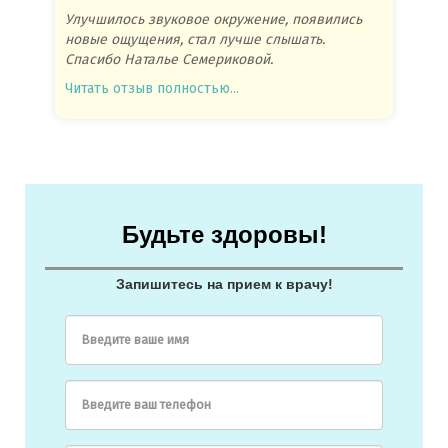
Улучшилось звуковое окружение, появились
Спасиб
новые ощущения, стал лучше слышать.
посове
Спасибо Наталье Семериковой.
очень 
Читать отзыв полностью...
Читать
Будьте здоровы!
Запишитесь на прием к врачу!
Введите ваше имя
Введите ваш телефон